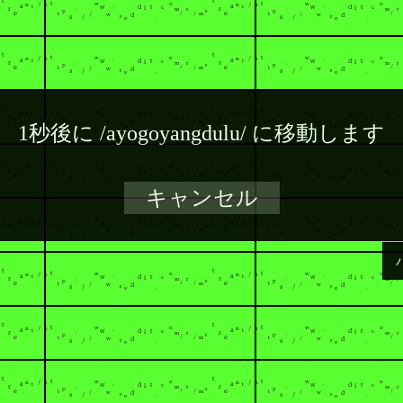
1秒後に
/ayogoyangdulu/
に移動します
キャンセル