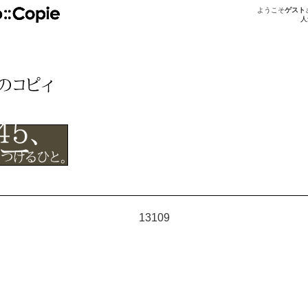
ようこそ
ゲスト
人
13109