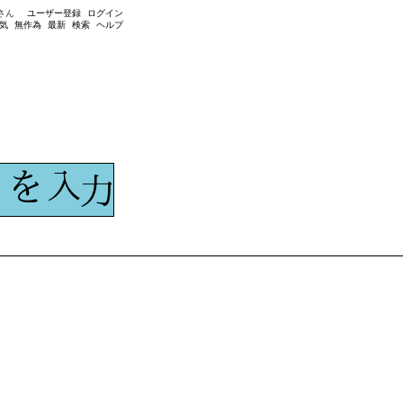
さん
ユーザー登録
ログイン
気
無作為
最新
検索
ヘルプ