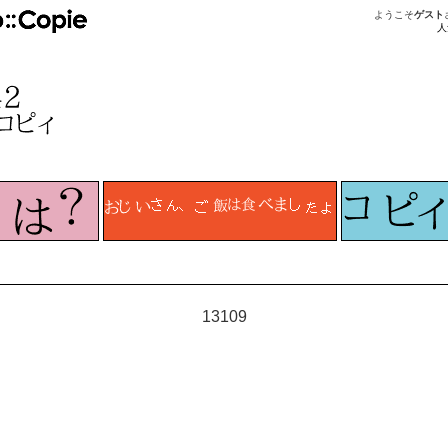
ようこそ
ゲスト
人
13109