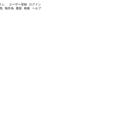
さん
ユーザー登録
ログイン
気
無作為
最新
検索
ヘルプ