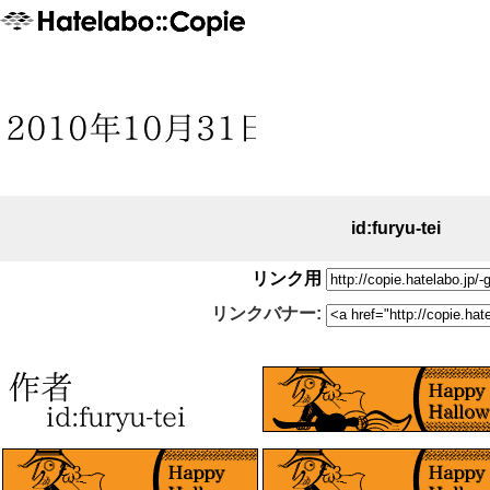
id:furyu-tei
リンク用
リンクバナー: