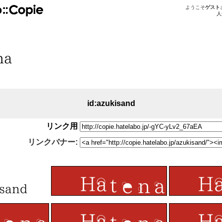
ようこそ
ゲスト
人
id:azukisand
リンク用
リンクバナー: