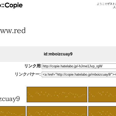
ようこそ
ゲスト
人
id:mboizcuay9
リンク用
リンクバナー: