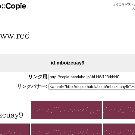
ようこそ
ゲスト
人
id:mboizcuay9
リンク用
リンクバナー: