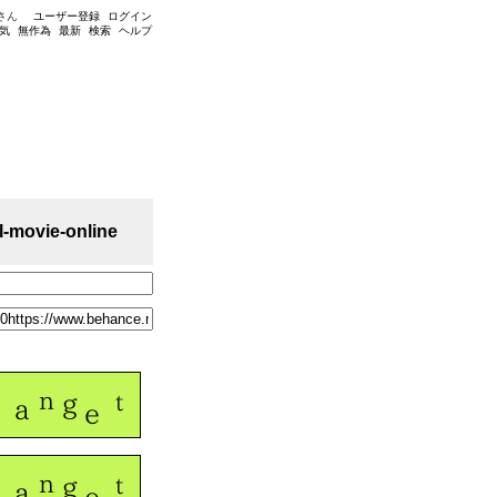
さん
ユーザー登録
ログイン
気
無作為
最新
検索
ヘルプ
l-movie-online