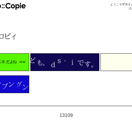
ようこそ
ゲスト
人
13109